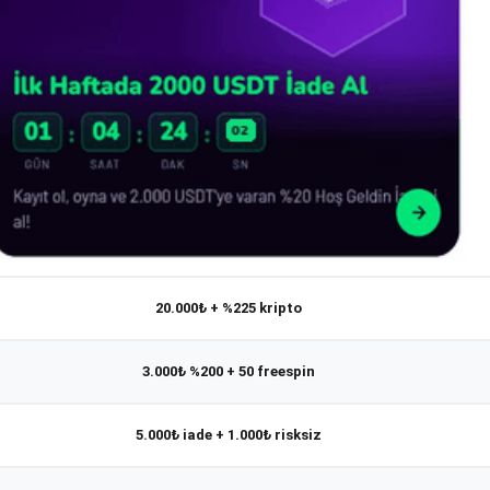
20.000₺ + %225 kripto
3.000₺ %200 + 50 freespin
5.000₺ iade + 1.000₺ risksiz