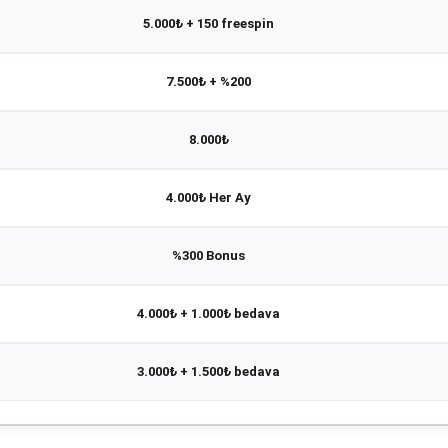
5.000₺ + 150 freespin
7.500₺ + %200
8.000₺
4.000₺ Her Ay
%300 Bonus
4.000₺ + 1.000₺ bedava
3.000₺ + 1.500₺ bedava