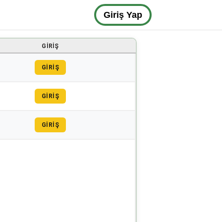
Giriş Yap
GIRIŞ
GİRİŞ
GİRİŞ
GİRİŞ