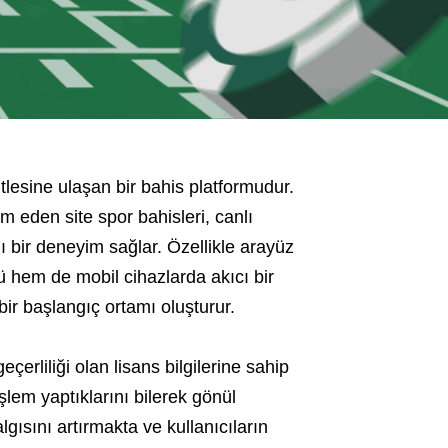
tlesine ulaşan bir bahis platformudur.
m eden site spor bahisleri, canlı
ı bir deneyim sağlar. Özellikle arayüz
ü hem de mobil cihazlarda akıcı bir
bir başlangıç ortamı oluşturur.
eçerliliği olan lisans bilgilerine sahip
şlem yaptıklarını bilerek gönül
algısını artırmakta ve kullanıcıların