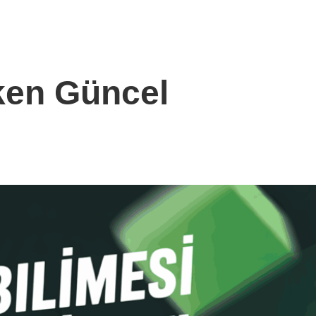
ken Güncel