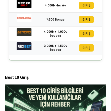
4.000₺ Her Ay
GİRİŞ
%300 Bonus
GİRİŞ
4.000₺ + 1.000₺
GİRİŞ
bedava
3.000₺ + 1.500₺
GİRİŞ
bedava
Best 10 Giriş