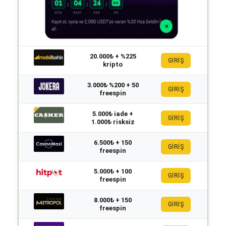
20.000₺ + %225
GİRİŞ
kripto
3.000₺ %200 + 50
GİRİŞ
freespin
5.000₺ iade +
GİRİŞ
1.000₺ risksiz
6.500₺ + 150
GİRİŞ
freespin
5.000₺ + 100
GİRİŞ
freespin
8.000₺ + 150
GİRİŞ
freespin