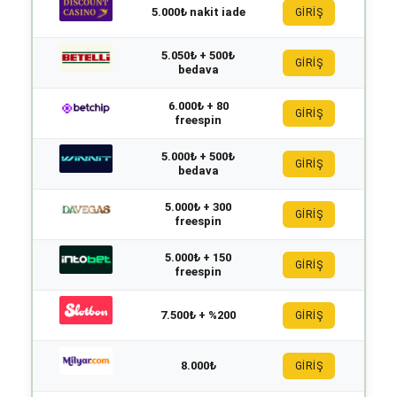
5.000₺ nakit iade
GİRİŞ
5.050₺ + 500₺
GİRİŞ
bedava
6.000₺ + 80
GİRİŞ
freespin
5.000₺ + 500₺
GİRİŞ
bedava
5.000₺ + 300
GİRİŞ
freespin
5.000₺ + 150
GİRİŞ
freespin
7.500₺ + %200
GİRİŞ
8.000₺
GİRİŞ