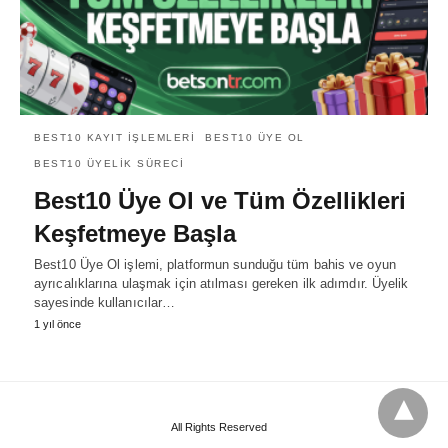
BEST10 KAYIT İŞLEMLERI
BEST10 ÜYE OL
BEST10 ÜYELIK SÜRECI
Best10 Üye Ol ve Tüm Özellikleri
Keşfetmeye Başla
Best10 Üye Ol işlemi, platformun sunduğu tüm bahis ve oyun
ayrıcalıklarına ulaşmak için atılması gereken ilk adımdır. Üyelik
sayesinde kullanıcılar…
1 yıl önce
All Rights Reserved