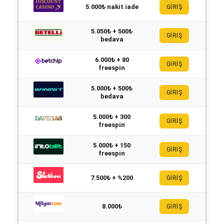
5.000₺ nakit iade
GİRİŞ
5.050₺ + 500₺
GİRİŞ
bedava
6.000₺ + 80
GİRİŞ
freespin
5.000₺ + 500₺
GİRİŞ
bedava
5.000₺ + 300
GİRİŞ
freespin
5.000₺ + 150
GİRİŞ
freespin
7.500₺ + %200
GİRİŞ
8.000₺
GİRİŞ