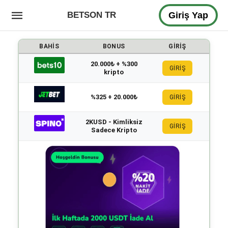
BETSON TR
Giriş Yap
BAHIS
BONUS
GIRIŞ
20.000₺ + %300
GİRİŞ
kripto
%325 + 20.000₺
GİRİŞ
2KUSD - Kimliksiz
GİRİŞ
Sadece Kripto