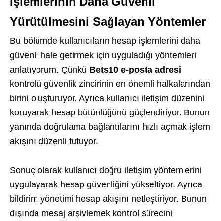
İşlemlerinin Daha Güvenli
Yürütülmesini Sağlayan Yöntemler
Bu bölümde kullanıcıların hesap işlemlerini daha
güvenli hale getirmek için uyguladığı yöntemleri
anlatıyorum. Çünkü
Bets10 e-posta adresi
kontrolü güvenlik zincirinin en önemli halkalarından
birini oluşturuyor. Ayrıca kullanıcı iletişim düzenini
koruyarak hesap bütünlüğünü güçlendiriyor. Bunun
yanında doğrulama bağlantılarını hızlı açmak işlem
akışını düzenli tutuyor.
Sonuç olarak kullanıcı doğru iletişim yöntemlerini
uygulayarak hesap güvenliğini yükseltiyor. Ayrıca
bildirim yönetimi hesap akışını netleştiriyor. Bunun
dışında mesaj arşivlemek kontrol sürecini