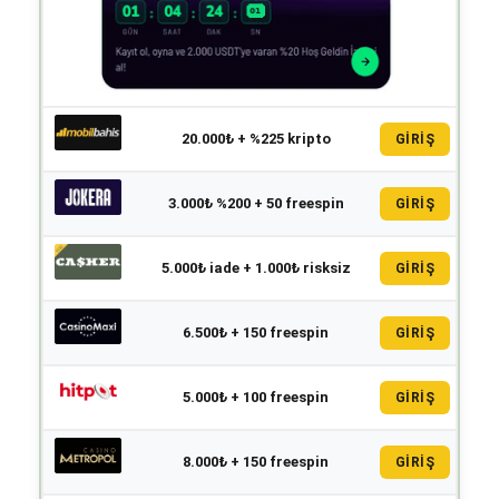
20.000₺ + %225 kripto
GİRİŞ
3.000₺ %200 + 50 freespin
GİRİŞ
5.000₺ iade + 1.000₺ risksiz
GİRİŞ
6.500₺ + 150 freespin
GİRİŞ
5.000₺ + 100 freespin
GİRİŞ
8.000₺ + 150 freespin
GİRİŞ