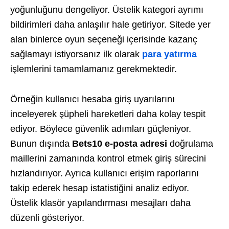
yoğunluğunu dengeliyor. Üstelik kategori ayrımı
bildirimleri daha anlaşılır hale getiriyor. Sitede yer
alan binlerce oyun seçeneği içerisinde kazanç
sağlamayı istiyorsanız ilk olarak
para yatırma
işlemlerini tamamlamanız gerekmektedir.
Örneğin kullanıcı hesaba giriş uyarılarını
inceleyerek şüpheli hareketleri daha kolay tespit
ediyor. Böylece güvenlik adımları güçleniyor.
Bunun dışında
Bets10 e-posta adresi
doğrulama
maillerini zamanında kontrol etmek giriş sürecini
hızlandırıyor. Ayrıca kullanıcı erişim raporlarını
takip ederek hesap istatistiğini analiz ediyor.
Üstelik klasör yapılandırması mesajları daha
düzenli gösteriyor.