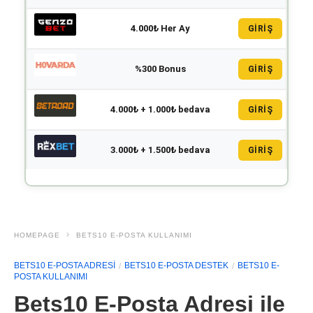
4.000₺ Her Ay
GİRİŞ
%300 Bonus
GİRİŞ
4.000₺ + 1.000₺ bedava
GİRİŞ
3.000₺ + 1.500₺ bedava
GİRİŞ
HOMEPAGE
BETS10 E-POSTA KULLANIMI
BETS10 E-POSTA ADRESI
BETS10 E-POSTA DESTEK
BETS10 E-
POSTA KULLANIMI
Bets10 E-Posta Adresi ile