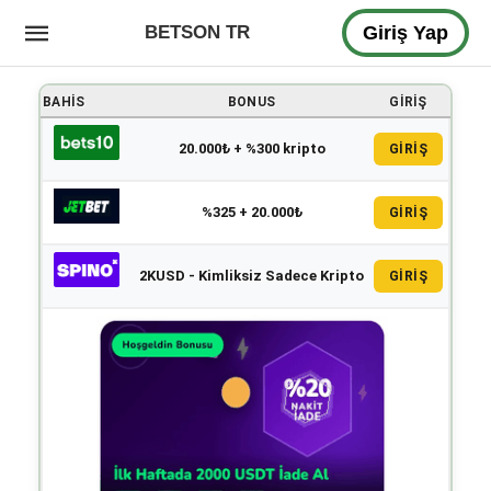
BETSON TR
Giriş Yap
BAHIS
BONUS
GIRIŞ
20.000₺ + %300 kripto
GİRİŞ
%325 + 20.000₺
GİRİŞ
2KUSD - Kimliksiz Sadece Kripto
GİRİŞ