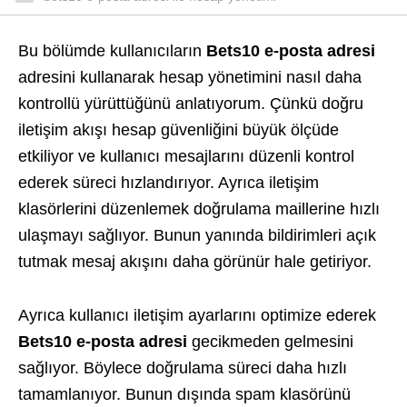
Bu bölümde kullanıcıların
Bets10 e-posta adresi
adresini kullanarak hesap yönetimini nasıl daha
kontrollü yürüttüğünü anlatıyorum. Çünkü doğru
iletişim akışı hesap güvenliğini büyük ölçüde
etkiliyor ve kullanıcı mesajlarını düzenli kontrol
ederek süreci hızlandırıyor. Ayrıca iletişim
klasörlerini düzenlemek doğrulama maillerine hızlı
ulaşmayı sağlıyor. Bunun yanında bildirimleri açık
tutmak mesaj akışını daha görünür hale getiriyor.
Ayrıca kullanıcı iletişim ayarlarını optimize ederek
Bets10 e-posta adresi
gecikmeden gelmesini
sağlıyor. Böylece doğrulama süreci daha hızlı
tamamlanıyor. Bunun dışında spam klasörünü