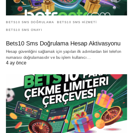
BETS10 SMS DOĞRULAMA
BETS10 SMS HIZMETI
BETS10 SMS ONAYI
Bets10 Sms Doğrulama Hesap Aktivasyonu
Hesap güvenliğini sağlamak için yapılan ilk adımlardan biri telefon
numarası doğrulamasıdır ve bu işlem kullanıcı…
4 ay önce