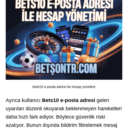
bets10 e-posta adresi ile hesap yonetimi
Ayrıca kullanıcı
Bets10 e-posta adresi
gelen
uyarıları düzenli okuyarak beklenmeyen hareketleri
daha hızlı fark ediyor. Böylece güvenlik riski
azalıyor. Bunun dışında bildirim filtrelemek mesaj