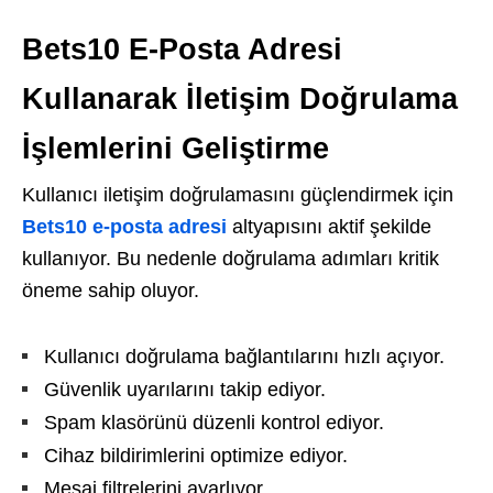
Bets10 E-Posta Adresi
Kullanarak İletişim Doğrulama
İşlemlerini Geliştirme
Kullanıcı iletişim doğrulamasını güçlendirmek için
Bets10 e-posta adresi
altyapısını aktif şekilde
kullanıyor. Bu nedenle doğrulama adımları kritik
öneme sahip oluyor.
Kullanıcı doğrulama bağlantılarını hızlı açıyor.
Güvenlik uyarılarını takip ediyor.
Spam klasörünü düzenli kontrol ediyor.
Cihaz bildirimlerini optimize ediyor.
Mesaj filtrelerini ayarlıyor.