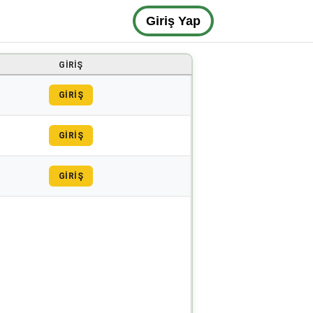
Giriş Yap
GIRIŞ
GİRİŞ
GİRİŞ
GİRİŞ