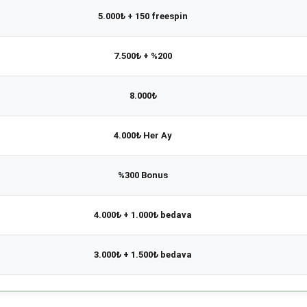
5.000₺ + 150 freespin
7.500₺ + %200
8.000₺
4.000₺ Her Ay
%300 Bonus
4.000₺ + 1.000₺ bedava
3.000₺ + 1.500₺ bedava