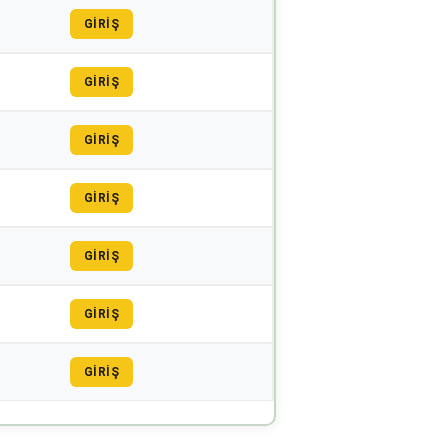
GİRİŞ
GİRİŞ
GİRİŞ
GİRİŞ
GİRİŞ
GİRİŞ
GİRİŞ