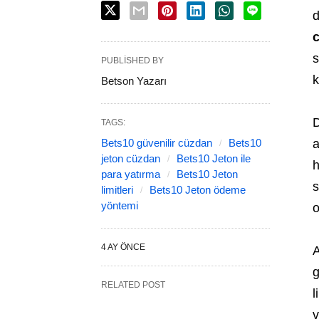
d
s
PUBLISHED BY
k
Betson Yazarı
D
TAGS:
Bets10 güvenilir cüzdan
Bets10
a
jeton cüzdan
Bets10 Jeton ile
h
para yatırma
Bets10 Jeton
s
limitleri
Bets10 Jeton ödeme
yöntemi
o
4 AY ÖNCE
A
g
RELATED POST
l
v