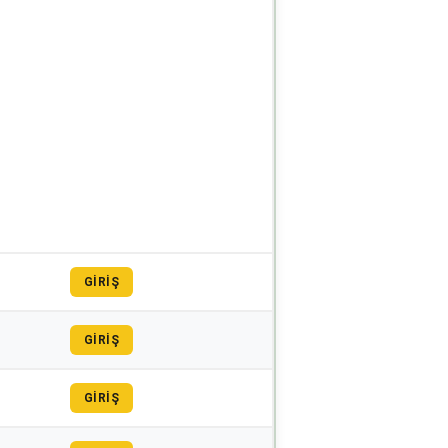
GİRİŞ
GİRİŞ
GİRİŞ