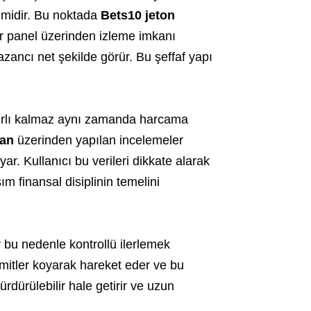
imidir. Bu noktada
Bets10 jeton
ir panel üzerinden izleme imkanı
azancı net şekilde görür. Bu şeffaf yapı
ırlı kalmaz aynı zamanda harcama
dan
üzerinden yapılan incelemeler
r. Kullanıcı bu verileri dikkate alarak
aşım finansal disiplinin temelini
r bu nedenle kontrollü ilerlemek
limitler koyarak hareket eder ve bu
rdürülebilir hale getirir ve uzun