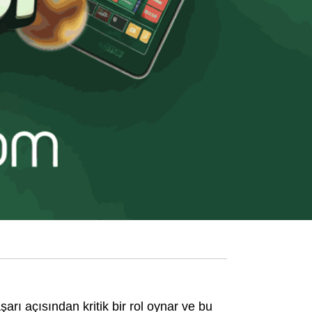
rı açısından kritik bir rol oynar ve bu