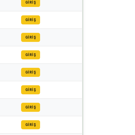
GİRİŞ
GİRİŞ
GİRİŞ
GİRİŞ
GİRİŞ
GİRİŞ
GİRİŞ
GİRİŞ