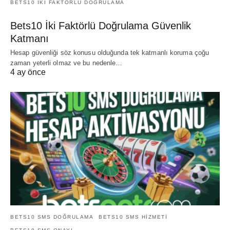
BETS10 IKI FAKTÖRLÜ DOĞRULAMA
Bets10 İki Faktörlü Doğrulama Güvenlik
Katmanı
Hesap güvenliği söz konusu olduğunda tek katmanlı koruma çoğu
zaman yeterli olmaz ve bu nedenle…
4 ay önce
BETS10 SMS DOĞRULAMA
BETS10 SMS HIZMETI