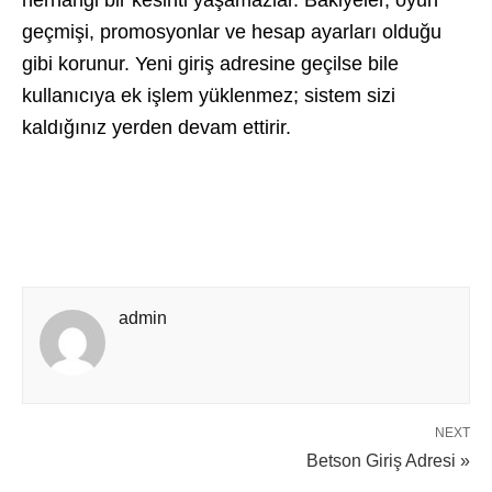
geçmişi, promosyonlar ve hesap ayarları olduğu
gibi korunur. Yeni giriş adresine geçilse bile
kullanıcıya ek işlem yüklenmez; sistem sizi
kaldığınız yerden devam ettirir.
admin
NEXT
Betson Giriş Adresi »