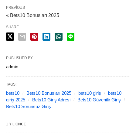
PREVIOUS
« Bets10 Bonusları 2025
SHARE
PUBLISHED BY
admin
TAGS:
bets10
Bets10 Bonusları 2025
bets10 giriş
bets10
giriş 2025
Bets10 Giriş Adresi
Bets10 Güvenilir Giriş
Bets10 Sorunsuz Giriş
1 YIL ÖNCE