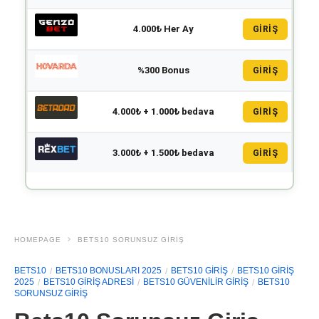
4.000₺ Her Ay
GİRİŞ
%300 Bonus
GİRİŞ
4.000₺ + 1.000₺ bedava
GİRİŞ
3.000₺ + 1.500₺ bedava
GİRİŞ
HOMEPAGE
BETS10 SORUNSUZ GIRIŞ
BETS10
BETS10 BONUSLARI 2025
BETS10 GIRIŞ
BETS10 GIRIŞ
2025
BETS10 GIRIŞ ADRESI
BETS10 GÜVENILIR GIRIŞ
BETS10
SORUNSUZ GIRIŞ