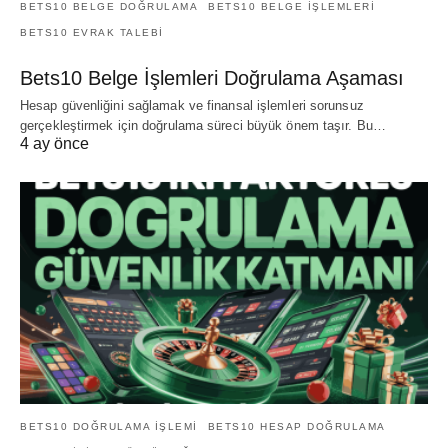
BETS10 BELGE DOĞRULAMA
BETS10 BELGE IŞLEMLERI
BETS10 EVRAK TALEBI
Bets10 Belge İşlemleri Doğrulama Aşaması
Hesap güvenliğini sağlamak ve finansal işlemleri sorunsuz
gerçekleştirmek için doğrulama süreci büyük önem taşır. Bu…
4 ay önce
BETS10 DOĞRULAMA IŞLEMI
BETS10 HESAP DOĞRULAMA