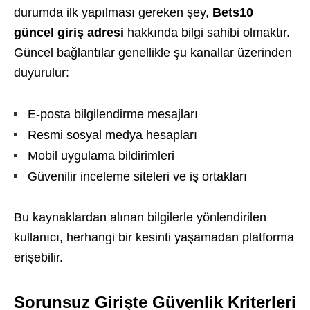
durumda ilk yapılması gereken şey,
Bets10
güncel giriş adresi
hakkında bilgi sahibi olmaktır.
Güncel bağlantılar genellikle şu kanallar üzerinden
duyurulur:
E-posta bilgilendirme mesajları
Resmi sosyal medya hesapları
Mobil uygulama bildirimleri
Güvenilir inceleme siteleri ve iş ortakları
Bu kaynaklardan alınan bilgilerle yönlendirilen
kullanıcı, herhangi bir kesinti yaşamadan platforma
erişebilir.
Sorunsuz Girişte Güvenlik Kriterleri