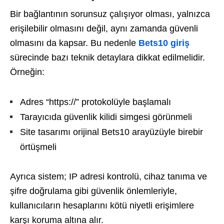
Bir bağlantının sorunsuz çalışıyor olması, yalnızca
erişilebilir olmasını değil, aynı zamanda güvenli
olmasını da kapsar. Bu nedenle
Bets10 giriş
sürecinde bazı teknik detaylara dikkat edilmelidir.
Örneğin:
Adres “https://” protokolüyle başlamalı
Tarayıcıda güvenlik kilidi simgesi görünmeli
Site tasarımı orijinal Bets10 arayüzüyle birebir
örtüşmeli
Ayrıca sistem; IP adresi kontrolü, cihaz tanıma ve
şifre doğrulama gibi güvenlik önlemleriyle,
kullanıcıların hesaplarını kötü niyetli erişimlere
karşı koruma altına alır.