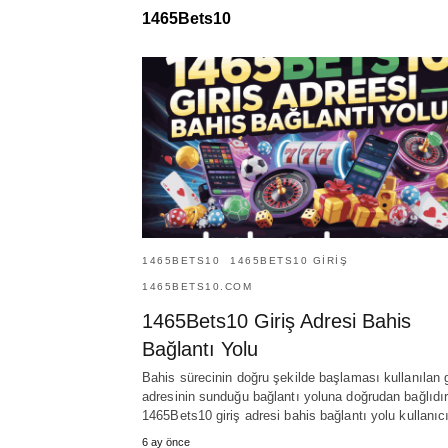
1465Bets10
1465BETS10
1465BETS10 GIRIŞ
1465BETS10.COM
1465Bets10 Giriş Adresi Bahis
Bağlantı Yolu
Bahis sürecinin doğru şekilde başlaması kullanılan g
adresinin sunduğu bağlantı yoluna doğrudan bağlıdır
1465Bets10 giriş adresi bahis bağlantı yolu kullanı
6 ay önce