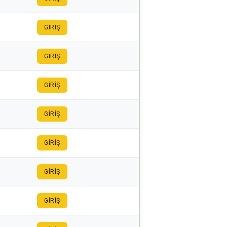
GİRİŞ
GİRİŞ
GİRİŞ
GİRİŞ
GİRİŞ
GİRİŞ
GİRİŞ