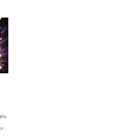
iriş
.
cıyı…