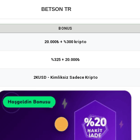
BETSON TR
BONUS
20.000₺ + %300 kripto
%325 + 20.000₺
2KUSD - Kimliksiz Sadece Kripto