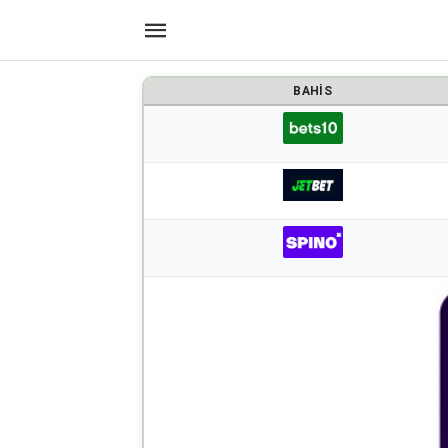
BAHIS