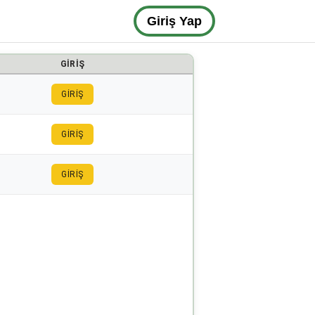
Giriş Yap
GIRIŞ
GİRİŞ
GİRİŞ
GİRİŞ