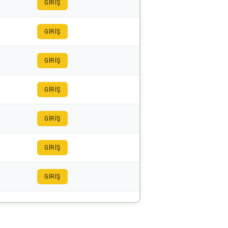
GİRİŞ
GİRİŞ
GİRİŞ
GİRİŞ
GİRİŞ
GİRİŞ
GİRİŞ