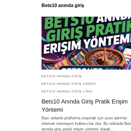
Bets10 anında giriş
BETS10 ANINDA GIRIŞ
BETS10 ANINDA GIRIŞ ADRESI
BETS10 ANINDA GIRIŞ LINKI
Bets10 Anında Giriş Pratik Erişim
Yöntemi
Bazı anlarda platforma ulaşmak için uzun adımlar
izlemek istemeyen kullanıcılar olur. Bu noktada Be
anında giriş pratik erişim yöntemi olarak…