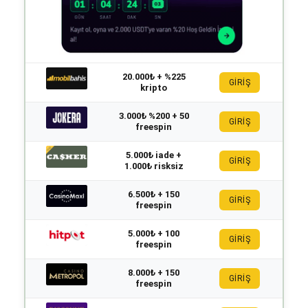
20.000₺ + %225
GİRİŞ
kripto
3.000₺ %200 + 50
GİRİŞ
freespin
5.000₺ iade +
GİRİŞ
1.000₺ risksiz
6.500₺ + 150
GİRİŞ
freespin
5.000₺ + 100
GİRİŞ
freespin
8.000₺ + 150
GİRİŞ
freespin