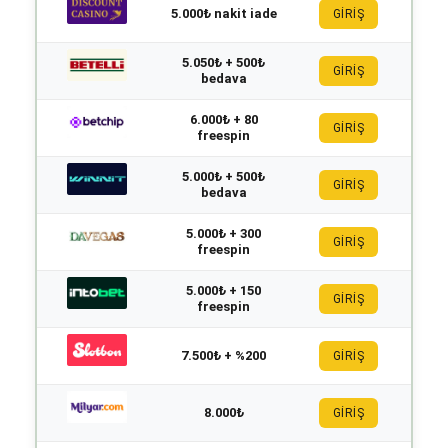
5.000₺ nakit iade
GİRİŞ
5.050₺ + 500₺
GİRİŞ
bedava
6.000₺ + 80
GİRİŞ
freespin
5.000₺ + 500₺
GİRİŞ
bedava
5.000₺ + 300
GİRİŞ
freespin
5.000₺ + 150
GİRİŞ
freespin
7.500₺ + %200
GİRİŞ
8.000₺
GİRİŞ