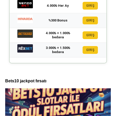
4.000₺ Her Ay
GİRİŞ
%300 Bonus
GİRİŞ
4.000₺ + 1.000₺
GİRİŞ
bedava
3.000₺ + 1.500₺
GİRİŞ
bedava
Bets10 jackpot fırsatı