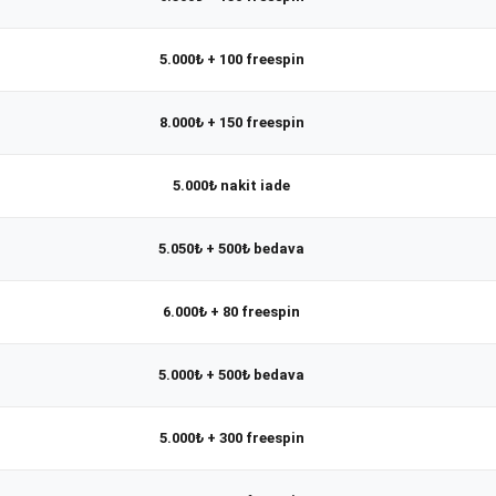
5.000₺ + 100 freespin
8.000₺ + 150 freespin
5.000₺ nakit iade
5.050₺ + 500₺ bedava
6.000₺ + 80 freespin
5.000₺ + 500₺ bedava
5.000₺ + 300 freespin