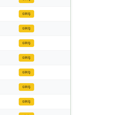
GİRİŞ
GİRİŞ
GİRİŞ
GİRİŞ
GİRİŞ
GİRİŞ
GİRİŞ