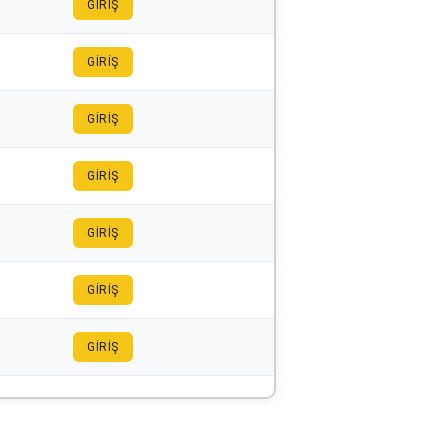
GİRİŞ
GİRİŞ
GİRİŞ
GİRİŞ
GİRİŞ
GİRİŞ
GİRİŞ