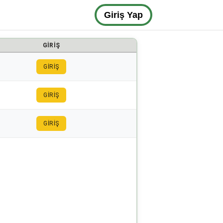
Giriş Yap
GIRIŞ
GİRİŞ
GİRİŞ
GİRİŞ