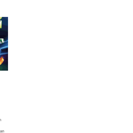
n
nan