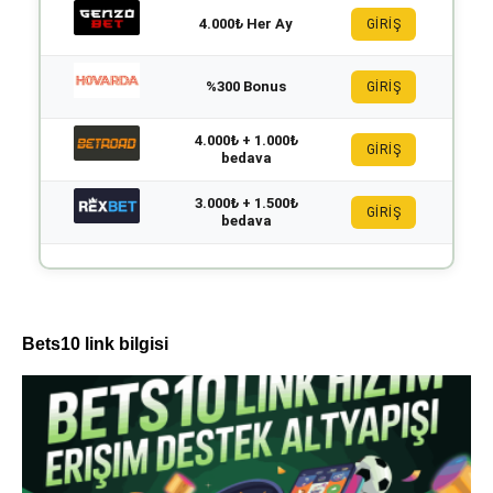
4.000₺ Her Ay
GİRİŞ
%300 Bonus
GİRİŞ
4.000₺ + 1.000₺
GİRİŞ
bedava
3.000₺ + 1.500₺
GİRİŞ
bedava
Bets10 link bilgisi