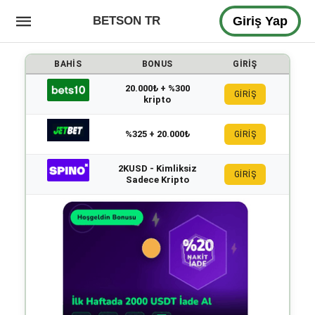
BETSON TR
Giriş Yap
BAHIS
BONUS
GIRIŞ
20.000₺ + %300
GİRİŞ
kripto
%325 + 20.000₺
GİRİŞ
2KUSD - Kimliksiz
GİRİŞ
Sadece Kripto