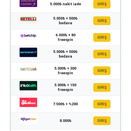
5.000₺ nakit iade
GİRİŞ
5.050₺ + 500₺
GİRİŞ
bedava
6.000₺ + 80
GİRİŞ
freespin
5.000₺ + 500₺
GİRİŞ
bedava
5.000₺ + 300
GİRİŞ
freespin
5.000₺ + 150
GİRİŞ
freespin
7.500₺ + %200
GİRİŞ
8.000₺
GİRİŞ