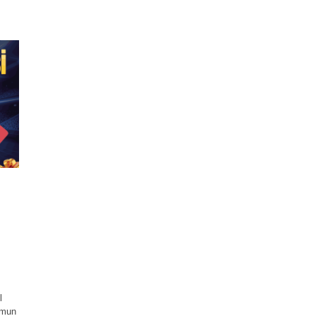
l
ormun