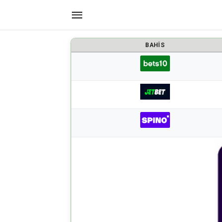
BAHIS