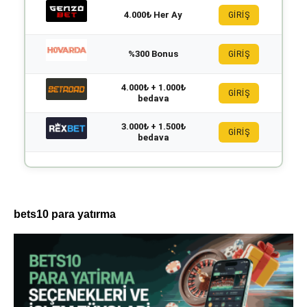
4.000₺ Her Ay
GİRİŞ
%300 Bonus
GİRİŞ
4.000₺ + 1.000₺
GİRİŞ
bedava
3.000₺ + 1.500₺
GİRİŞ
bedava
bets10 para yatırma