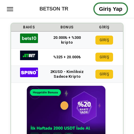
BETSON TR
Giriş Yap
BAHIS
BONUS
GIRIŞ
20.000₺ + %300
GİRİŞ
kripto
%325 + 20.000₺
GİRİŞ
2KUSD - Kimliksiz
GİRİŞ
Sadece Kripto