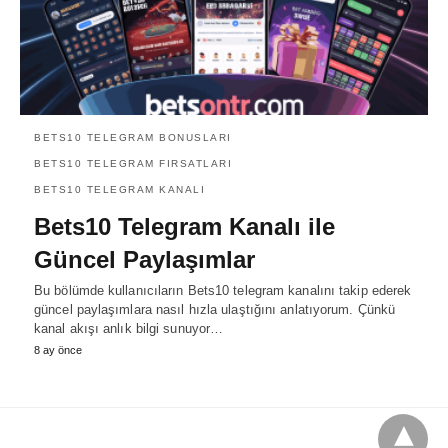
BETS10 TELEGRAM BONUSLARI
BETS10 TELEGRAM FIRSATLARI
BETS10 TELEGRAM KANALI
Bets10 Telegram Kanalı ile
Güncel Paylaşımlar
Bu bölümde kullanıcıların Bets10 telegram kanalını takip ederek
güncel paylaşımlara nasıl hızla ulaştığını anlatıyorum. Çünkü
kanal akışı anlık bilgi sunuyor…
8 ay önce