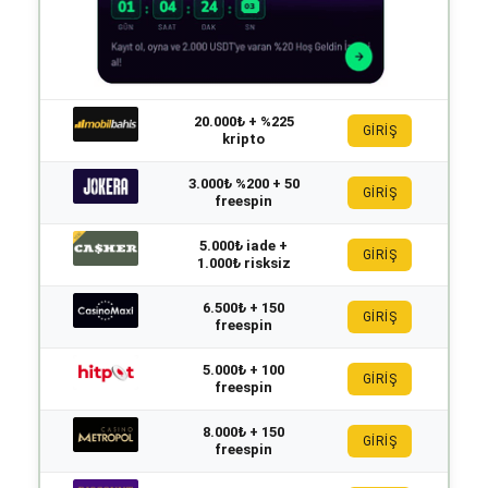
20.000₺ + %225
GİRİŞ
kripto
3.000₺ %200 + 50
GİRİŞ
freespin
5.000₺ iade +
GİRİŞ
1.000₺ risksiz
6.500₺ + 150
GİRİŞ
freespin
5.000₺ + 100
GİRİŞ
freespin
8.000₺ + 150
GİRİŞ
freespin