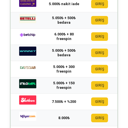
5.000₺ nakit iade
GİRİŞ
5.050₺ + 500₺
GİRİŞ
bedava
6.000₺ + 80
GİRİŞ
freespin
5.000₺ + 500₺
GİRİŞ
bedava
5.000₺ + 300
GİRİŞ
freespin
5.000₺ + 150
GİRİŞ
freespin
7.500₺ + %200
GİRİŞ
8.000₺
GİRİŞ