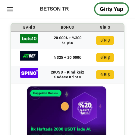
BETSON TR
Giriş Yap
BAHIS
BONUS
GIRIŞ
20.000₺ + %300
GİRİŞ
kripto
%325 + 20.000₺
GİRİŞ
2KUSD - Kimliksiz
GİRİŞ
Sadece Kripto