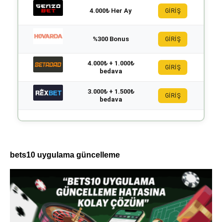
4.000₺ Her Ay
GİRİŞ
%300 Bonus
GİRİŞ
4.000₺ + 1.000₺
GİRİŞ
bedava
3.000₺ + 1.500₺
GİRİŞ
bedava
bets10 uygulama güncelleme