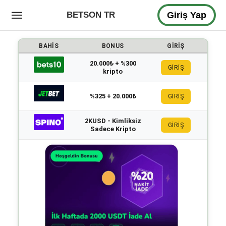
BETSON TR
Giriş Yap
BAHIS
BONUS
GIRIŞ
20.000₺ + %300
GİRİŞ
kripto
%325 + 20.000₺
GİRİŞ
2KUSD - Kimliksiz
GİRİŞ
Sadece Kripto