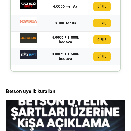
4.000₺ Her Ay
GİRİŞ
%300 Bonus
GİRİŞ
4.000₺ + 1.000₺
GİRİŞ
bedava
3.000₺ + 1.500₺
GİRİŞ
bedava
Betson üyelik kuralları