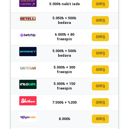
5.000₺ nakit iade
GİRİŞ
5.050₺ + 500₺
GİRİŞ
bedava
6.000₺ + 80
GİRİŞ
freespin
5.000₺ + 500₺
GİRİŞ
bedava
5.000₺ + 300
GİRİŞ
freespin
5.000₺ + 150
GİRİŞ
freespin
7.500₺ + %200
GİRİŞ
8.000₺
GİRİŞ