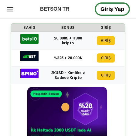
BETSON TR
Giriş Yap
BAHIS
BONUS
GIRIŞ
20.000₺ + %300
GİRİŞ
kripto
%325 + 20.000₺
GİRİŞ
2KUSD - Kimliksiz
GİRİŞ
Sadece Kripto