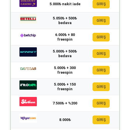
5.000₺ nakit iade
GİRİŞ
5.050₺ + 500₺
GİRİŞ
bedava
6.000₺ + 80
GİRİŞ
freespin
5.000₺ + 500₺
GİRİŞ
bedava
5.000₺ + 300
GİRİŞ
freespin
5.000₺ + 150
GİRİŞ
freespin
7.500₺ + %200
GİRİŞ
8.000₺
GİRİŞ