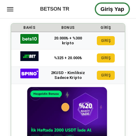
BETSON TR
Giriş Yap
BAHIS
BONUS
GIRIŞ
20.000₺ + %300
GİRİŞ
kripto
%325 + 20.000₺
GİRİŞ
2KUSD - Kimliksiz
GİRİŞ
Sadece Kripto