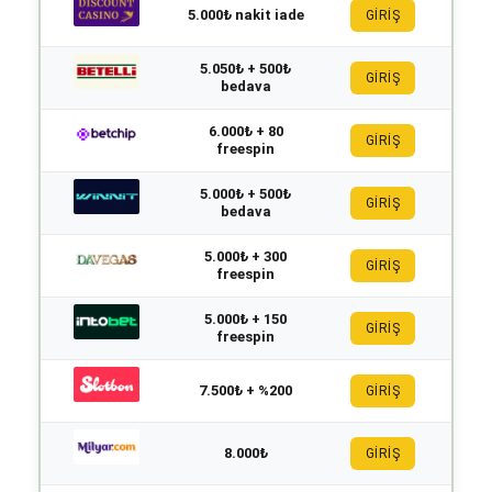
5.000₺ nakit iade
GİRİŞ
5.050₺ + 500₺
GİRİŞ
bedava
6.000₺ + 80
GİRİŞ
freespin
5.000₺ + 500₺
GİRİŞ
bedava
5.000₺ + 300
GİRİŞ
freespin
5.000₺ + 150
GİRİŞ
freespin
7.500₺ + %200
GİRİŞ
8.000₺
GİRİŞ