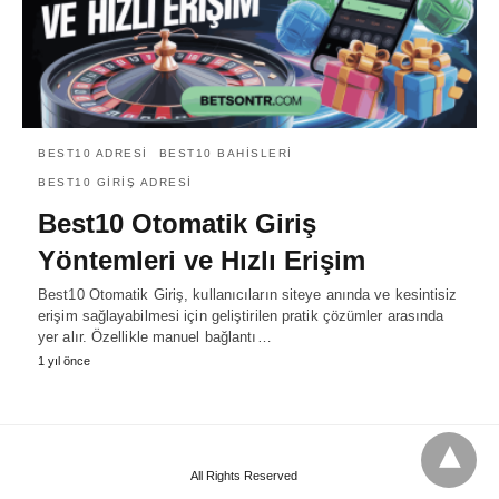
BEST10 ADRESI
BEST10 BAHISLERI
BEST10 GIRIŞ ADRESI
Best10 Otomatik Giriş
Yöntemleri ve Hızlı Erişim
Best10 Otomatik Giriş, kullanıcıların siteye anında ve kesintisiz
erişim sağlayabilmesi için geliştirilen pratik çözümler arasında
yer alır. Özellikle manuel bağlantı…
1 yıl önce
All Rights Reserved