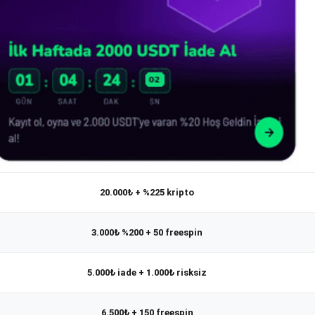
20.000₺ + %225 kripto
3.000₺ %200 + 50 freespin
5.000₺ iade + 1.000₺ risksiz
6.500₺ + 150 freespin