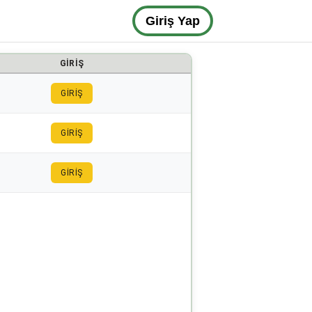
Giriş Yap
GIRIŞ
GİRİŞ
GİRİŞ
GİRİŞ