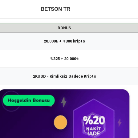
BETSON TR
BONUS
20.000₺ + %300 kripto
%325 + 20.000₺
2KUSD - Kimliksiz Sadece Kripto