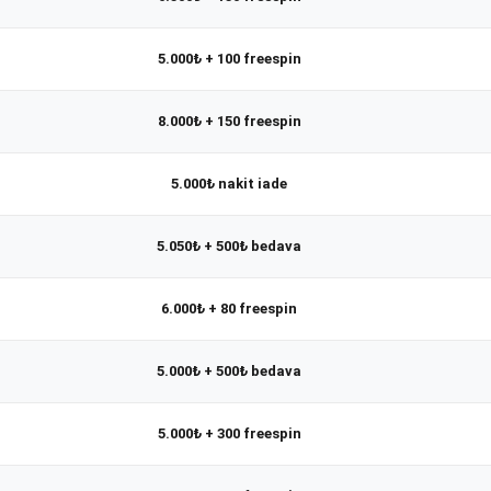
5.000₺ + 100 freespin
8.000₺ + 150 freespin
5.000₺ nakit iade
5.050₺ + 500₺ bedava
6.000₺ + 80 freespin
5.000₺ + 500₺ bedava
5.000₺ + 300 freespin