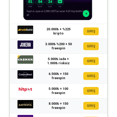
20.000₺ + %225
GİRİŞ
kripto
3.000₺ %200 + 50
GİRİŞ
freespin
5.000₺ iade +
GİRİŞ
1.000₺ risksiz
6.500₺ + 150
GİRİŞ
freespin
5.000₺ + 100
GİRİŞ
freespin
8.000₺ + 150
GİRİŞ
freespin