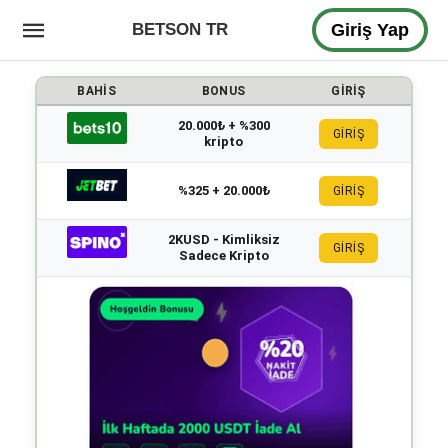
BETSON TR
Giriş Yap
BAHIS
BONUS
GIRIŞ
20.000₺ + %300
GİRİŞ
kripto
%325 + 20.000₺
GİRİŞ
2KUSD - Kimliksiz
GİRİŞ
Sadece Kripto