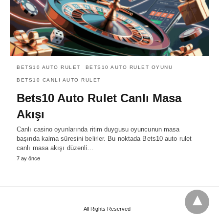
BETS10 AUTO RULET
BETS10 AUTO RULET OYUNU
BETS10 CANLI AUTO RULET
Bets10 Auto Rulet Canlı Masa
Akışı
Canlı casino oyunlarında ritim duygusu oyuncunun masa
başında kalma süresini belirler. Bu noktada Bets10 auto rulet
canlı masa akışı düzenli…
7 ay önce
All Rights Reserved