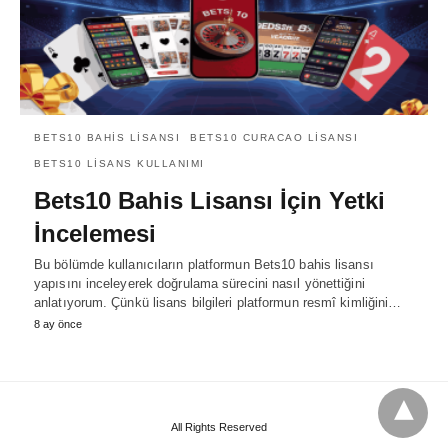
BETS10 BAHIS LISANSI
BETS10 CURACAO LISANSI
BETS10 LISANS KULLANIMI
Bets10 Bahis Lisansı İçin Yetki
İncelemesi
Bu bölümde kullanıcıların platformun Bets10 bahis lisansı
yapısını inceleyerek doğrulama sürecini nasıl yönettiğini
anlatıyorum. Çünkü lisans bilgileri platformun resmî kimliğini…
8 ay önce
All Rights Reserved