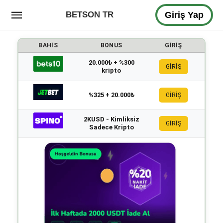
BETSON TR
Giriş Yap
BAHIS
BONUS
GIRIŞ
20.000₺ + %300
GİRİŞ
kripto
%325 + 20.000₺
GİRİŞ
2KUSD - Kimliksiz
GİRİŞ
Sadece Kripto