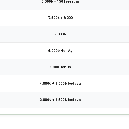
5.000₺ + 150 freespin
7.500₺ + %200
8.000₺
4.000₺ Her Ay
%300 Bonus
4.000₺ + 1.000₺ bedava
3.000₺ + 1.500₺ bedava