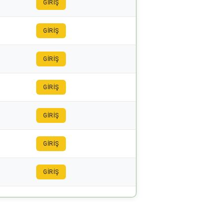
GİRİŞ
GİRİŞ
GİRİŞ
GİRİŞ
GİRİŞ
GİRİŞ
GİRİŞ