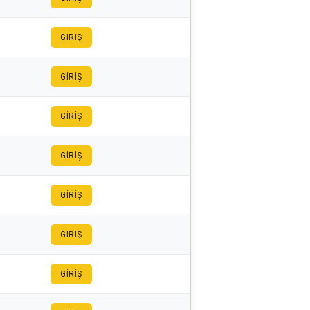
GİRİŞ
GİRİŞ
GİRİŞ
GİRİŞ
GİRİŞ
GİRİŞ
GİRİŞ