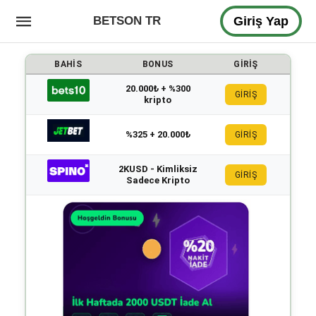
BETSON TR
Giriş Yap
BAHIS
BONUS
GIRIŞ
20.000₺ + %300
GİRİŞ
kripto
%325 + 20.000₺
GİRİŞ
2KUSD - Kimliksiz
GİRİŞ
Sadece Kripto