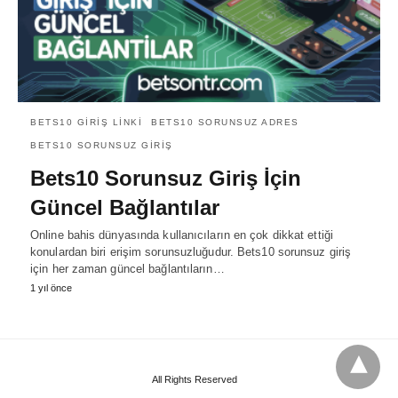
BETS10 GIRIŞ LINKI
BETS10 SORUNSUZ ADRES
BETS10 SORUNSUZ GIRIŞ
Bets10 Sorunsuz Giriş İçin
Güncel Bağlantılar
Online bahis dünyasında kullanıcıların en çok dikkat ettiği
konulardan biri erişim sorunsuzluğudur. Bets10 sorunsuz giriş
için her zaman güncel bağlantıların…
1 yıl önce
All Rights Reserved