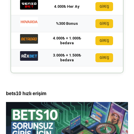
4.000₺ Her Ay
GİRİŞ
%300 Bonus
GİRİŞ
4.000₺ + 1.000₺
GİRİŞ
bedava
3.000₺ + 1.500₺
GİRİŞ
bedava
bets10 hızlı erişim