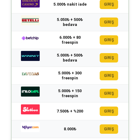
5.000₺ nakit iade
GİRİŞ
5.050₺ + 500₺
GİRİŞ
bedava
6.000₺ + 80
GİRİŞ
freespin
5.000₺ + 500₺
GİRİŞ
bedava
5.000₺ + 300
GİRİŞ
freespin
5.000₺ + 150
GİRİŞ
freespin
7.500₺ + %200
GİRİŞ
8.000₺
GİRİŞ