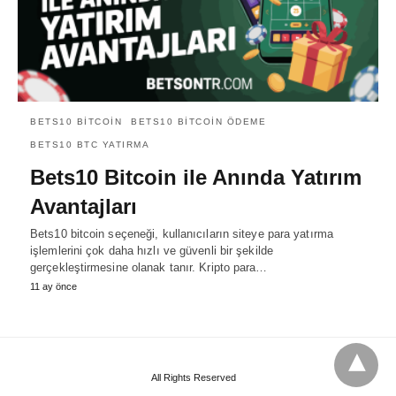
BETS10 BITCOIN
BETS10 BITCOIN ÖDEME
BETS10 BTC YATIRMA
Bets10 Bitcoin ile Anında Yatırım
Avantajları
Bets10 bitcoin seçeneği, kullanıcıların siteye para yatırma
işlemlerini çok daha hızlı ve güvenli bir şekilde
gerçekleştirmesine olanak tanır. Kripto para…
11 ay önce
All Rights Reserved