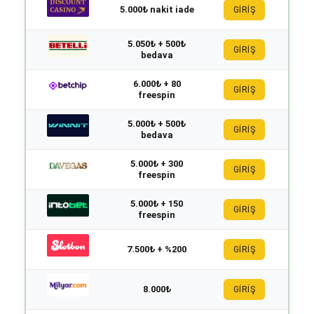
5.000₺ nakit iade
GİRİŞ
5.050₺ + 500₺
GİRİŞ
bedava
6.000₺ + 80
GİRİŞ
freespin
5.000₺ + 500₺
GİRİŞ
bedava
5.000₺ + 300
GİRİŞ
freespin
5.000₺ + 150
GİRİŞ
freespin
7.500₺ + %200
GİRİŞ
8.000₺
GİRİŞ