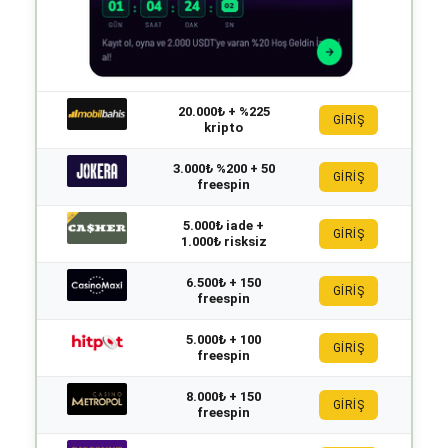
20.000₺ + %225
GİRİŞ
kripto
3.000₺ %200 + 50
GİRİŞ
freespin
5.000₺ iade +
GİRİŞ
1.000₺ risksiz
6.500₺ + 150
GİRİŞ
freespin
5.000₺ + 100
GİRİŞ
freespin
8.000₺ + 150
GİRİŞ
freespin