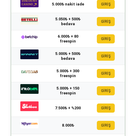
5.000₺ nakit iade
GİRİŞ
5.050₺ + 500₺
GİRİŞ
bedava
6.000₺ + 80
GİRİŞ
freespin
5.000₺ + 500₺
GİRİŞ
bedava
5.000₺ + 300
GİRİŞ
freespin
5.000₺ + 150
GİRİŞ
freespin
7.500₺ + %200
GİRİŞ
8.000₺
GİRİŞ