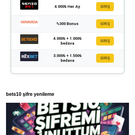
4.000₺ Her Ay
GİRİŞ
%300 Bonus
GİRİŞ
4.000₺ + 1.000₺
GİRİŞ
bedava
3.000₺ + 1.500₺
GİRİŞ
bedava
bets10 şifre yenileme