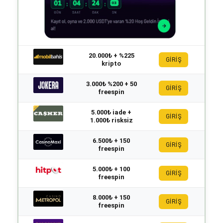
20.000₺ + %225
GİRİŞ
kripto
3.000₺ %200 + 50
GİRİŞ
freespin
5.000₺ iade +
GİRİŞ
1.000₺ risksiz
6.500₺ + 150
GİRİŞ
freespin
5.000₺ + 100
GİRİŞ
freespin
8.000₺ + 150
GİRİŞ
freespin