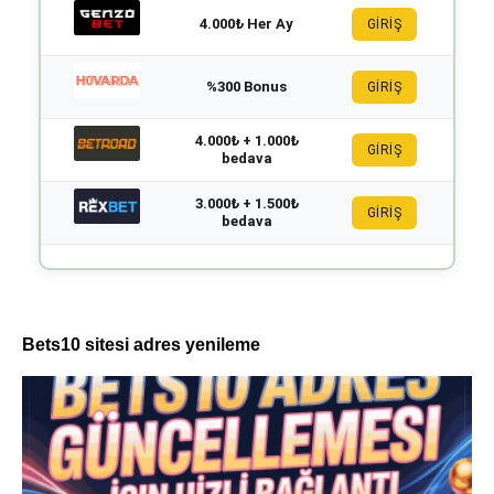
4.000₺ Her Ay
GİRİŞ
%300 Bonus
GİRİŞ
4.000₺ + 1.000₺
GİRİŞ
bedava
3.000₺ + 1.500₺
GİRİŞ
bedava
Bets10 sitesi adres yenileme