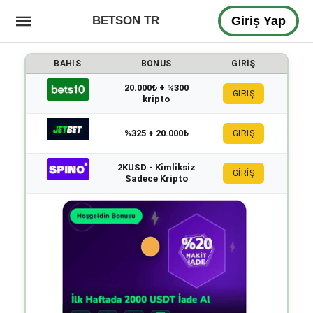
BETSON TR
Giriş Yap
BAHIS
BONUS
GIRIŞ
20.000₺ + %300
GİRİŞ
kripto
%325 + 20.000₺
GİRİŞ
2KUSD - Kimliksiz
GİRİŞ
Sadece Kripto