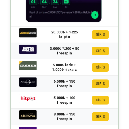
20.000₺ + %225
GİRİŞ
kripto
3.000₺ %200 + 50
GİRİŞ
freespin
5.000₺ iade +
GİRİŞ
1.000₺ risksiz
6.500₺ + 150
GİRİŞ
freespin
5.000₺ + 100
GİRİŞ
freespin
8.000₺ + 150
GİRİŞ
freespin