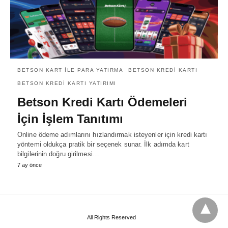
BETSON KART ILE PARA YATIRMA
BETSON KREDI KARTI
BETSON KREDI KARTI YATIRIMI
Betson Kredi Kartı Ödemeleri
İçin İşlem Tanıtımı
Online ödeme adımlarını hızlandırmak isteyenler için kredi kartı
yöntemi oldukça pratik bir seçenek sunar. İlk adımda kart
bilgilerinin doğru girilmesi…
7 ay önce
All Rights Reserved