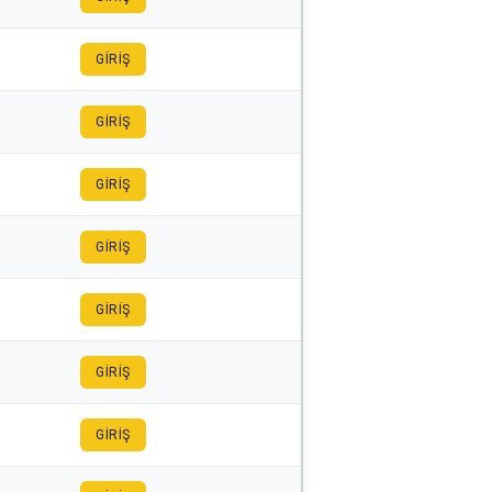
GİRİŞ
GİRİŞ
GİRİŞ
GİRİŞ
GİRİŞ
GİRİŞ
GİRİŞ