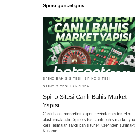
Spino güncel giriş
SPINO BAHIS SITESI
SPINO SITESI
SPINO SITESI HAKKINDA
Spino Sitesi Canlı Bahis Market
Yapısı
Canlı bahis marketleri kupon seçimlerinin temelini
oluşturmaktadır. Spino sitesi canlı bahis market yap
karşılaşmaları farklı bahis türleri üzerinden sunmakt
Kullanıcı…