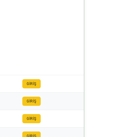
GİRİŞ
GİRİŞ
GİRİŞ
GİRİŞ