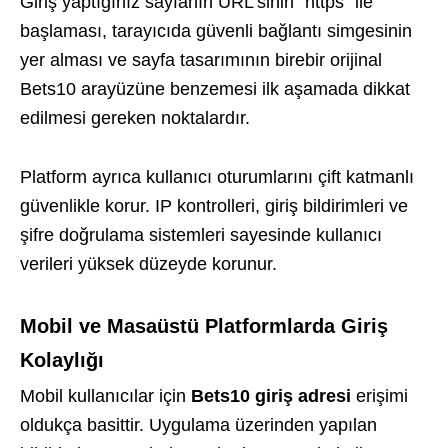
Giriş yaptığınız sayfanın URL’sinin “https” ile
başlaması, tarayıcıda güvenli bağlantı simgesinin
yer alması ve sayfa tasarımının birebir orijinal
Bets10 arayüzüne benzemesi ilk aşamada dikkat
edilmesi gereken noktalardır.
Platform ayrıca kullanıcı oturumlarını çift katmanlı
güvenlikle korur. IP kontrolleri, giriş bildirimleri ve
şifre doğrulama sistemleri sayesinde kullanıcı
verileri yüksek düzeyde korunur.
Mobil ve Masaüstü Platformlarda Giriş
Kolaylığı
Mobil kullanıcılar için
Bets10 giriş adresi
erişimi
oldukça basittir. Uygulama üzerinden yapılan