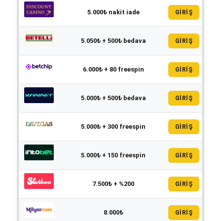
5.000₺ nakit iade
GİRİŞ
5.050₺ + 500₺ bedava
GİRİŞ
6.000₺ + 80 freespin
GİRİŞ
5.000₺ + 500₺ bedava
GİRİŞ
5.000₺ + 300 freespin
GİRİŞ
5.000₺ + 150 freespin
GİRİŞ
7.500₺ + %200
GİRİŞ
8.000₺
GİRİŞ