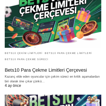
BETS10 ÇEKIM LIMITLERI
BETS10 PARA ÇEKME LIMITLERI
BETS10 PARA ÇEKME SÜRECI
Bets10 Para Çekme Limitleri Çerçevesi
Kazanç elde eden oyuncular için çekim süreci en kritik aşamalardan
biri olarak öne çıkar çünkü…
4 ay önce