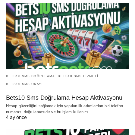
BETS10 SMS DOĞRULAMA
BETS10 SMS HIZMETI
BETS10 SMS ONAYI
Bets10 Sms Doğrulama Hesap Aktivasyonu
Hesap güvenliğini sağlamak için yapılan ilk adımlardan biri telefon
numarası doğrulamasıdır ve bu işlem kullanıcı…
4 ay önce