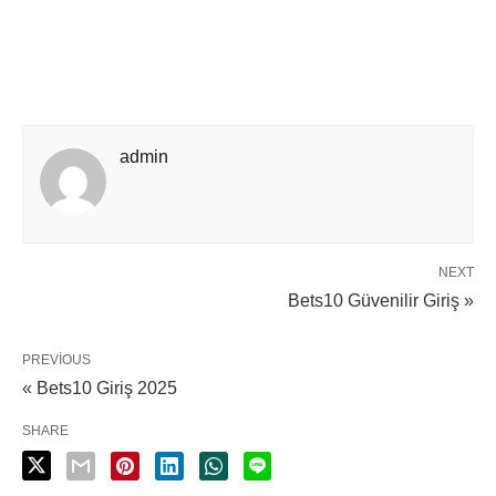
admin
NEXT
Bets10 Güvenilir Giriş »
PREVIOUS
« Bets10 Giriş 2025
SHARE