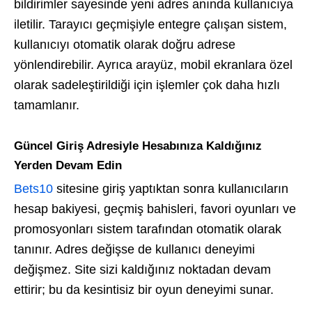
bildirimler sayesinde yeni adres anında kullanıcıya
iletilir. Tarayıcı geçmişiyle entegre çalışan sistem,
kullanıcıyı otomatik olarak doğru adrese
yönlendirebilir. Ayrıca arayüz, mobil ekranlara özel
olarak sadeleştirildiği için işlemler çok daha hızlı
tamamlanır.
Güncel Giriş Adresiyle Hesabınıza Kaldığınız
Yerden Devam Edin
Bets10
sitesine giriş yaptıktan sonra kullanıcıların
hesap bakiyesi, geçmiş bahisleri, favori oyunları ve
promosyonları sistem tarafından otomatik olarak
tanınır. Adres değişse de kullanıcı deneyimi
değişmez. Site sizi kaldığınız noktadan devam
ettirir; bu da kesintisiz bir oyun deneyimi sunar.