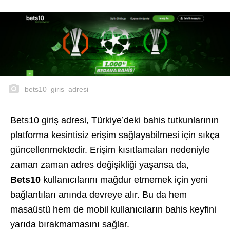
bets10_giris_adresi
Bets10 giriş adresi, Türkiye’deki bahis tutkunlarının
platforma kesintisiz erişim sağlayabilmesi için sıkça
güncellenmektedir. Erişim kısıtlamaları nedeniyle
zaman zaman adres değişikliği yaşansa da,
Bets10
kullanıcılarını mağdur etmemek için yeni
bağlantıları anında devreye alır. Bu da hem
masaüstü hem de mobil kullanıcıların bahis keyfini
yarıda bırakmamasını sağlar.