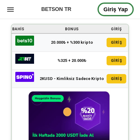
BETSON TR
Giriş Yap
BAHIS
BONUS
GIRIŞ
20.000₺ + %300 kripto
GİRİŞ
%325 + 20.000₺
GİRİŞ
2KUSD - Kimliksiz Sadece Kripto
GİRİŞ