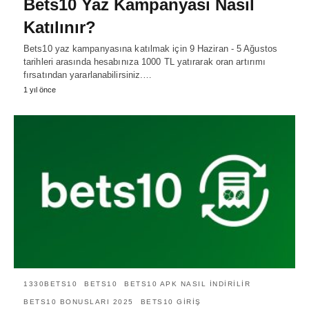
Bets10 Yaz Kampanyası Nasıl
Katılınır?
Bets10 yaz kampanyasına katılmak için 9 Haziran - 5 Ağustos
tarihleri arasında hesabınıza 1000 TL yatırarak oran artırımı
fırsatından yararlanabilirsiniz.…
1 yıl önce
1330BETS10
BETS10
BETS10 APK NASIL İNDIRILIR
BETS10 BONUSLARI 2025
BETS10 GIRIŞ