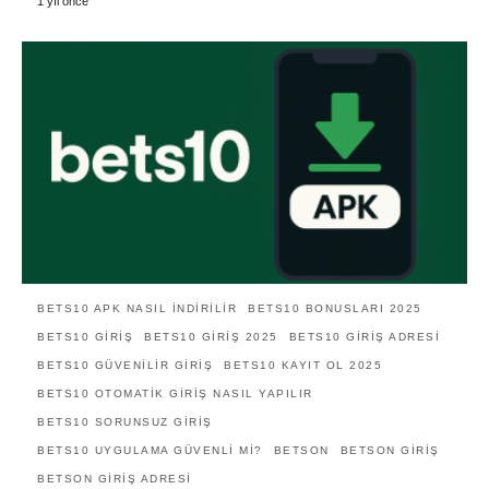
1 yıl önce
BETS10 APK NASIL İNDIRILIR
BETS10 BONUSLARI 2025
BETS10 GIRIŞ
BETS10 GIRIŞ 2025
BETS10 GIRIŞ ADRESI
BETS10 GÜVENILIR GIRIŞ
BETS10 KAYIT OL 2025
BETS10 OTOMATIK GIRIŞ NASIL YAPILIR
BETS10 SORUNSUZ GIRIŞ
BETS10 UYGULAMA GÜVENLI MI?
BETSON
BETSON GIRIŞ
BETSON GIRIŞ ADRESI