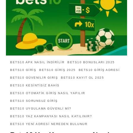
BETS10 APK NASIL İNDIRILIR
BETS10 BONUSLARI 2025
BETS10 GIRIŞ
BETS10 GIRIŞ 2025
BETS10 GIRIŞ ADRESI
BETS10 GÜVENILIR GIRIŞ
BETS10 KAYIT OL 2025
BETS10 KESINTISIZ BAHIS
BETS10 OTOMATIK GIRIŞ NASIL YAPILIR
BETS10 SORUNSUZ GIRIŞ
BETS10 UYGULAMA GÜVENLI MI?
BETS10 YAZ KAMPANYASI NASIL KATILINIR?
BETS10 YENI ADRESI NEREDEN BULUNUR