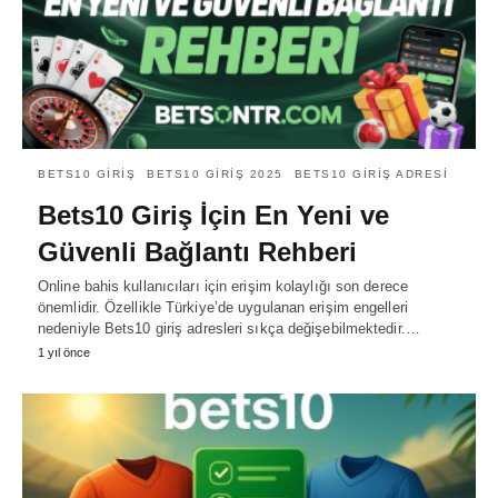
BETS10 GIRIŞ
BETS10 GIRIŞ 2025
BETS10 GIRIŞ ADRESI
Bets10 Giriş İçin En Yeni ve
Güvenli Bağlantı Rehberi
Online bahis kullanıcıları için erişim kolaylığı son derece
önemlidir. Özellikle Türkiye’de uygulanan erişim engelleri
nedeniyle Bets10 giriş adresleri sıkça değişebilmektedir.…
1 yıl önce