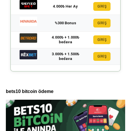
4.000₺ Her Ay
GİRİŞ
%300 Bonus
GİRİŞ
4.000₺ + 1.000₺
GİRİŞ
bedava
3.000₺ + 1.500₺
GİRİŞ
bedava
bets10 bitcoin ödeme