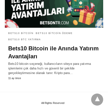
BETS10 BITCOIN
BETS10 BITCOIN ÖDEME
BETS10 BTC YATIRMA
Bets10 Bitcoin ile Anında Yatırım
Avantajları
Bets10 bitcoin seçeneği, kullanıcıların siteye para yatırma
işlemlerini çok daha hızlı ve güvenli bir şekilde
gerçekleştirmesine olanak tanır. Kripto para…
11 ay önce
All Rights Reserved