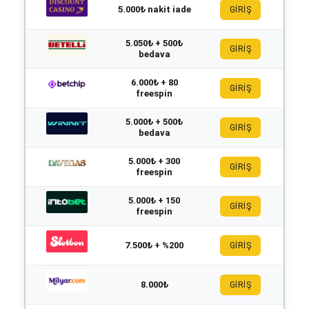
5.000₺ nakit iade
GİRİŞ
5.050₺ + 500₺
GİRİŞ
bedava
6.000₺ + 80
GİRİŞ
freespin
5.000₺ + 500₺
GİRİŞ
bedava
5.000₺ + 300
GİRİŞ
freespin
5.000₺ + 150
GİRİŞ
freespin
7.500₺ + %200
GİRİŞ
8.000₺
GİRİŞ