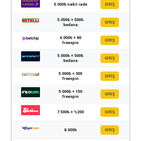
5.000₺ nakit iade
GİRİŞ
5.050₺ + 500₺
GİRİŞ
bedava
6.000₺ + 80
GİRİŞ
freespin
5.000₺ + 500₺
GİRİŞ
bedava
5.000₺ + 300
GİRİŞ
freespin
5.000₺ + 150
GİRİŞ
freespin
7.500₺ + %200
GİRİŞ
8.000₺
GİRİŞ