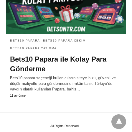
BETS10 PAPARA
BETS10 PAPARA ÇEKIM
BETS10 PAPARA YATIRMA
Bets10 Papara ile Kolay Para
Gönderme
Bets10 papara seçeneği kullanıcıların siteye hızlı, güvenli ve
düşük maliyetle para göndermesine imkân tanır. Türkiye’de
yaygın olarak kullanılan Papara, bahis…
11 ay önce
All Rights Reserved