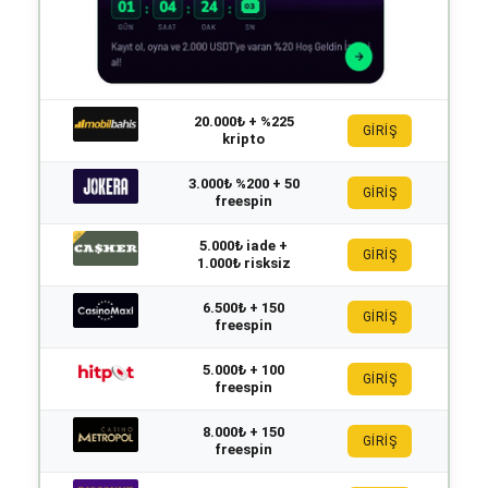
20.000₺ + %225
GİRİŞ
kripto
3.000₺ %200 + 50
GİRİŞ
freespin
5.000₺ iade +
GİRİŞ
1.000₺ risksiz
6.500₺ + 150
GİRİŞ
freespin
5.000₺ + 100
GİRİŞ
freespin
8.000₺ + 150
GİRİŞ
freespin