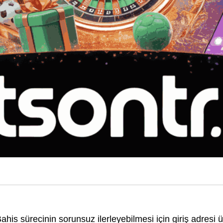
ahis sürecinin sorunsuz ilerleyebilmesi için giriş adresi