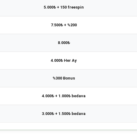
5.000₺ + 150 freespin
7.500₺ + %200
8.000₺
4.000₺ Her Ay
%300 Bonus
4.000₺ + 1.000₺ bedava
3.000₺ + 1.500₺ bedava