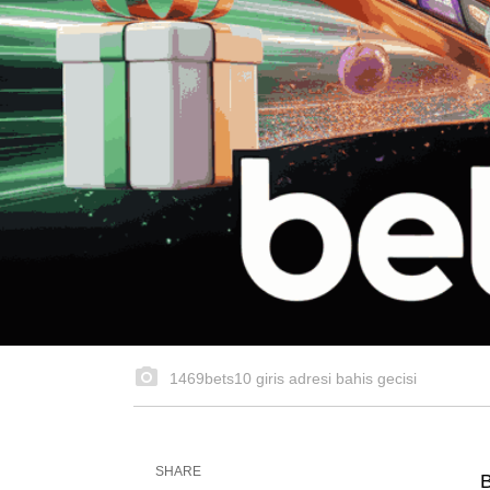
1469bets10 giris adresi bahis gecisi
SHARE
B