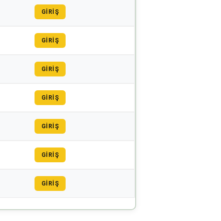
GİRİŞ
GİRİŞ
GİRİŞ
GİRİŞ
GİRİŞ
GİRİŞ
GİRİŞ