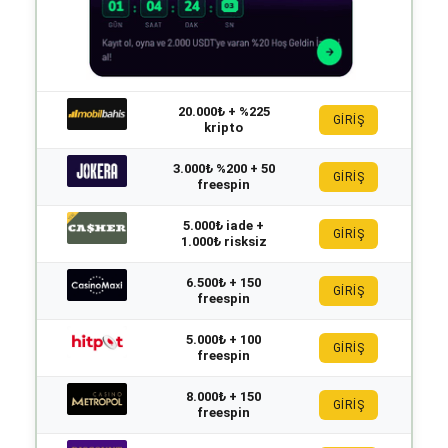
20.000₺ + %225
GİRİŞ
kripto
3.000₺ %200 + 50
GİRİŞ
freespin
5.000₺ iade +
GİRİŞ
1.000₺ risksiz
6.500₺ + 150
GİRİŞ
freespin
5.000₺ + 100
GİRİŞ
freespin
8.000₺ + 150
GİRİŞ
freespin