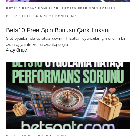
BETS10 BEDAVA BONUSLAR
BETS10 FREE SPIN BONUSU
BETS10 FREE SPIN SLOT BONUSLARI
Bets10 Free Spin Bonusu Çark İmkanı
Slot oyunlarında ücretsiz çevirim fırsatları oyuncular için önemli bir
avantaj yaratır ve bu avantaj doğru…
4 ay önce
BETS10 MOBIL ERIŞIM SORUNU