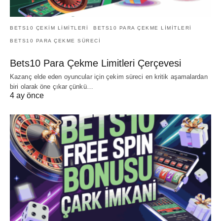
BETS10 ÇEKIM LIMITLERI
BETS10 PARA ÇEKME LIMITLERI
BETS10 PARA ÇEKME SÜRECI
Bets10 Para Çekme Limitleri Çerçevesi
Kazanç elde eden oyuncular için çekim süreci en kritik aşamalardan
biri olarak öne çıkar çünkü…
4 ay önce