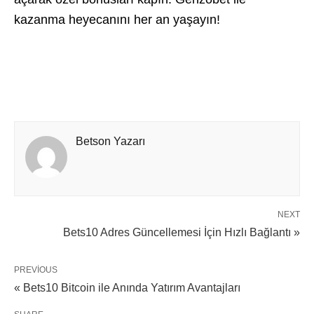
kazanma heyecanını her an yaşayın!
Betson Yazarı
NEXT
Bets10 Adres Güncellemesi İçin Hızlı Bağlantı »
PREVIOUS
« Bets10 Bitcoin ile Anında Yatırım Avantajları