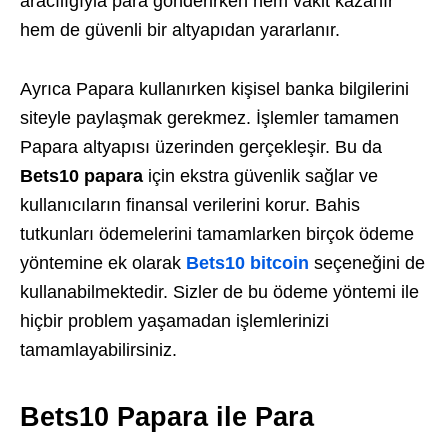
aracılığıyla para gönderirken hem vakit kazanır
hem de güvenli bir altyapıdan yararlanır.
Ayrıca Papara kullanırken kişisel banka bilgilerini
siteyle paylaşmak gerekmez. İşlemler tamamen
Papara altyapısı üzerinden gerçekleşir. Bu da
Bets10 papara
için ekstra güvenlik sağlar ve
kullanıcıların finansal verilerini korur. Bahis
tutkunları ödemelerini tamamlarken birçok ödeme
yöntemine ek olarak
Bets10 bitcoin
seçeneğini de
kullanabilmektedir. Sizler de bu ödeme yöntemi ile
hiçbir problem yaşamadan işlemlerinizi
tamamlayabilirsiniz.
Bets10 Papara ile Para