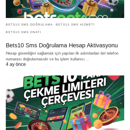
BETS10 SMS DOĞRULAMA
BETS10 SMS HIZMETI
BETS10 SMS ONAYI
Bets10 Sms Doğrulama Hesap Aktivasyonu
Hesap güvenliğini sağlamak için yapılan ilk adımlardan biri telefon
numarası doğrulamasıdır ve bu işlem kullanıcı…
4 ay önce