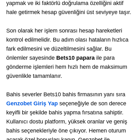
yapmak ve iki faktörlü doğrulama özelliğini aktif
hale getirmek hesap güvenliğini üst seviyeye taşır.
Son olarak her işlem sonrası hesap hareketleri
kontrol edilmelidir. Bu adım olası hataların hızlıca
fark edilmesini ve düzeltilmesini sağlar. Bu
önlemler sayesinde
Bets10 papara
ile para
gönderme işlemleri hem hızlı hem de maksimum
güvenlikle tamamlanır.
Bahis severler Bets10 bahis firmasının yanı sıra
Genzobet Giriş Yap
seçeneğiyle de son derece
keyifli bir şekilde bahis yapma fırsatına sahiptir.
Kullanıcı dostu platform, yüksek oranlar ve geniş
bahis seçenekleriyle öne çıkıyor. Hemen oturum
açarak özel bonusları kapın. Genzobet ile