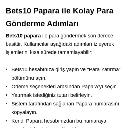
Bets10 Papara ile Kolay Para
Gönderme Adımları
Bets10 papara
ile para göndermek son derece
basittir. Kullanıcılar aşağıdaki adımları izleyerek
işlemlerini kısa sürede tamamlayabilir:
Bets10 hesabınıza giriş yapın ve “Para Yatırma”
bölümünü açın.
Ödeme seçenekleri arasından Papara’yı seçin.
Yatırmak istediğiniz tutarı belirleyin.
Sistem tarafından sağlanan Papara numarasını
kopyalayın.
Kendi Papara hesabınızdan bu numaraya