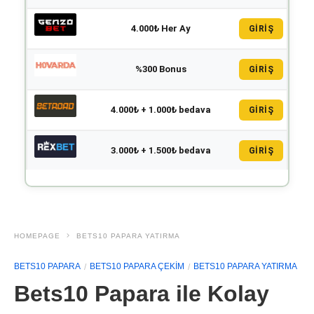
4.000₺ Her Ay
GİRİŞ
%300 Bonus
GİRİŞ
4.000₺ + 1.000₺ bedava
GİRİŞ
3.000₺ + 1.500₺ bedava
GİRİŞ
HOMEPAGE
BETS10 PAPARA YATIRMA
BETS10 PAPARA
BETS10 PAPARA ÇEKIM
BETS10 PAPARA YATIRMA
Bets10 Papara ile Kolay