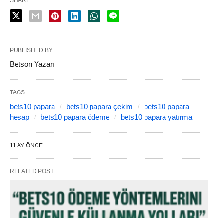
SHARE
PUBLISHED BY
Betson Yazarı
TAGS:
bets10 papara
bets10 papara çekim
bets10 papara
hesap
bets10 papara ödeme
bets10 papara yatırma
11 AY ÖNCE
RELATED POST