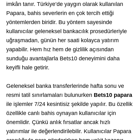
imkân tanır. Türkiye’de yaygın olarak kullanılan
Papara, bahis severlerin en çok tercih ettiği
yöntemlerden biridir. Bu yöntem sayesinde
kullanıcılar geleneksel bankacılık prosedürleriyle
uğraşmadan, günün her saati kolayca yatırım
yapabilir. Hem hız hem de gizlilik açısından
sunduğu avantajlarla Bets10 deneyimini daha
keyifli hale getirir.
Geleneksel banka transferlerinde hafta sonu ve
resmi tatil sınırlamaları bulunurken
Bets10 papara
ile işlemler 7/24 kesintisiz şekilde yapılır. Bu özellik
özellikle canlı bahis oynayan kullanıcılar için
önemlidir. Çünkü anlık fırsatlar ancak hızlı
yatırımlar ile değerlendirilebilir. Kullanıcılar Papara