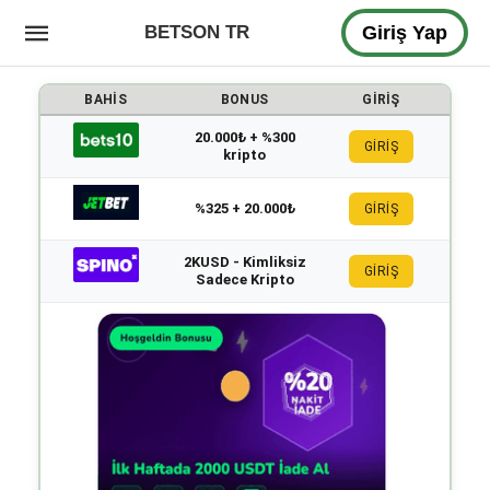
BETSON TR
Giriş Yap
BAHIS
BONUS
GIRIŞ
20.000₺ + %300
GİRİŞ
kripto
%325 + 20.000₺
GİRİŞ
2KUSD - Kimliksiz
GİRİŞ
Sadece Kripto