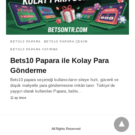
BETS10 PAPARA
BETS10 PAPARA ÇEKIM
BETS10 PAPARA YATIRMA
Bets10 Papara ile Kolay Para
Gönderme
Bets10 papara seçeneği kullanıcıların siteye hızlı, güvenli ve
düşük maliyetle para göndermesine imkân tanır. Türkiye’de
yaygın olarak kullanılan Papara, bahis…
11 ay önce
All Rights Reserved