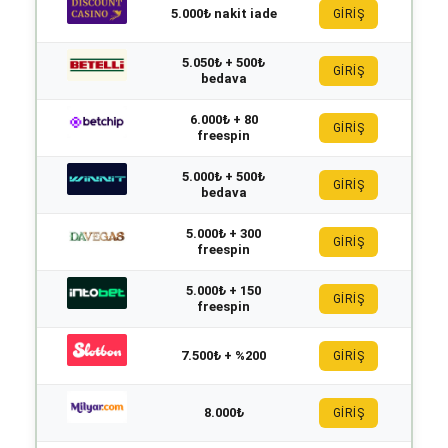
5.000₺ nakit iade
GİRİŞ
5.050₺ + 500₺
GİRİŞ
bedava
6.000₺ + 80
GİRİŞ
freespin
5.000₺ + 500₺
GİRİŞ
bedava
5.000₺ + 300
GİRİŞ
freespin
5.000₺ + 150
GİRİŞ
freespin
7.500₺ + %200
GİRİŞ
8.000₺
GİRİŞ