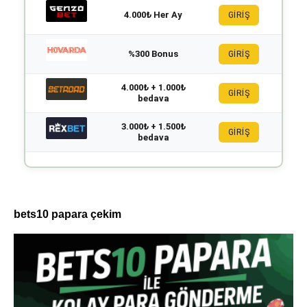
4.000₺ Her Ay
GİRİŞ
%300 Bonus
GİRİŞ
4.000₺ + 1.000₺
GİRİŞ
bedava
3.000₺ + 1.500₺
GİRİŞ
bedava
bets10 papara çekim