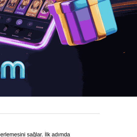
lerlemesini sağlar. İlk adımda