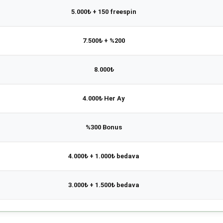
5.000₺ + 150 freespin
7.500₺ + %200
8.000₺
4.000₺ Her Ay
%300 Bonus
4.000₺ + 1.000₺ bedava
3.000₺ + 1.500₺ bedava