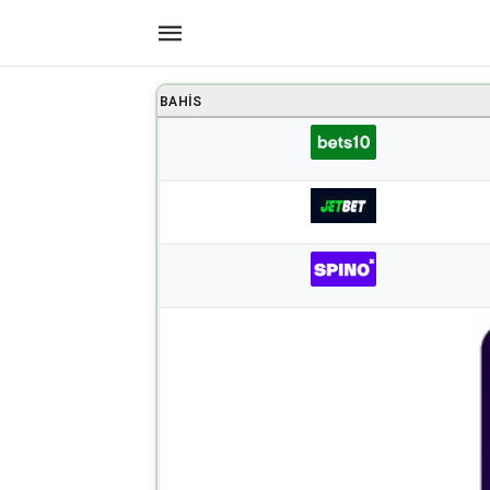
BAHIS