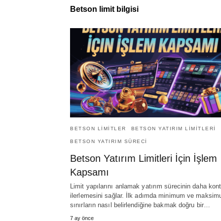
Betson limit bilgisi
BETSON LIMITLER
BETSON YATIRIM LIMITLERI
BETSON YATIRIM SÜRECI
Betson Yatırım Limitleri İçin İşlem
Kapsamı
Limit yapılarını anlamak yatırım sürecinin daha kont
ilerlemesini sağlar. İlk adımda minimum ve maksi
sınırların nasıl belirlendiğine bakmak doğru bir…
7 ay önce