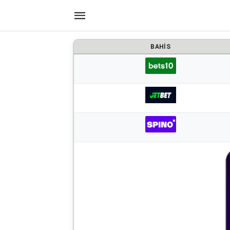
BAHIS