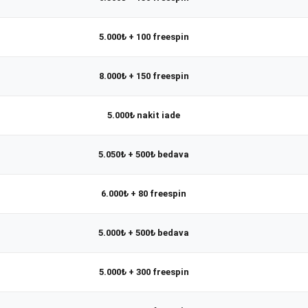
5.000₺ + 100 freespin
8.000₺ + 150 freespin
5.000₺ nakit iade
5.050₺ + 500₺ bedava
6.000₺ + 80 freespin
5.000₺ + 500₺ bedava
5.000₺ + 300 freespin