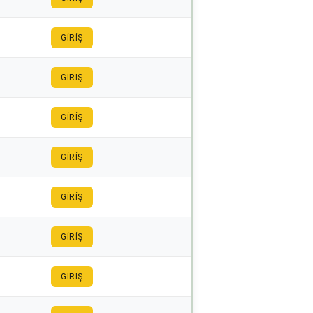
GİRİŞ
GİRİŞ
GİRİŞ
GİRİŞ
GİRİŞ
GİRİŞ
GİRİŞ