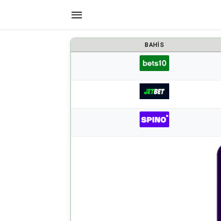
BAHIS