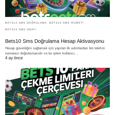
BETS10 SMS DOĞRULAMA
BETS10 SMS HIZMETI
BETS10 SMS ONAYI
Bets10 Sms Doğrulama Hesap Aktivasyonu
Hesap güvenliğini sağlamak için yapılan ilk adımlardan biri telefon
numarası doğrulamasıdır ve bu işlem kullanıcı…
4 ay önce