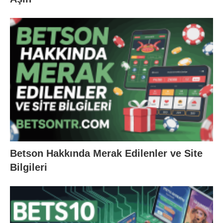
Betson Hakkında Merak Edilenler ve Site
Bilgileri