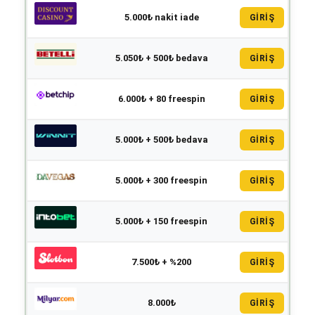
5.000₺ nakit iade
GİRİŞ
5.050₺ + 500₺ bedava
GİRİŞ
6.000₺ + 80 freespin
GİRİŞ
5.000₺ + 500₺ bedava
GİRİŞ
5.000₺ + 300 freespin
GİRİŞ
5.000₺ + 150 freespin
GİRİŞ
7.500₺ + %200
GİRİŞ
8.000₺
GİRİŞ