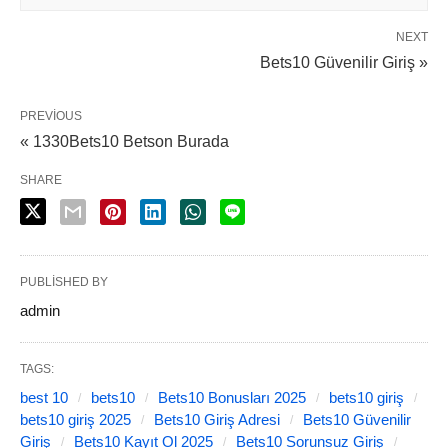
NEXT
Bets10 Güvenilir Giriş »
PREVIOUS
« 1330Bets10 Betson Burada
SHARE
PUBLISHED BY
admin
TAGS:
best 10
bets10
Bets10 Bonusları 2025
bets10 giriş
bets10 giriş 2025
Bets10 Giriş Adresi
Bets10 Güvenilir
Giriş
Bets10 Kayıt Ol 2025
Bets10 Sorunsuz Giriş