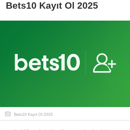
Bets10 Kayıt Ol 2025
Bets10 Kayıt Ol 2025