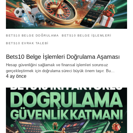
BETS10 BELGE DOĞRULAMA
BETS10 BELGE IŞLEMLERI
BETS10 EVRAK TALEBI
Bets10 Belge İşlemleri Doğrulama Aşaması
Hesap güvenliğini sağlamak ve finansal işlemleri sorunsuz
gerçekleştirmek için doğrulama süreci büyük önem taşır. Bu…
4 ay önce