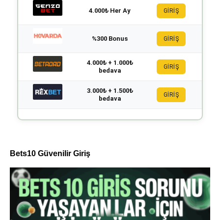
4.000₺ Her Ay
GİRİŞ
%300 Bonus
GİRİŞ
4.000₺ + 1.000₺
GİRİŞ
bedava
3.000₺ + 1.500₺
GİRİŞ
bedava
Bets10 Güvenilir Giriş