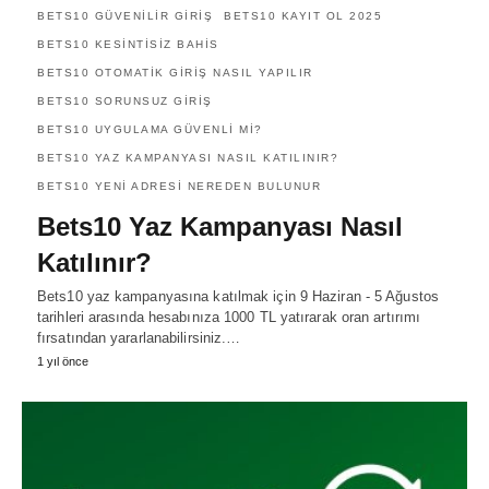
BETS10 GÜVENILIR GIRIŞ
BETS10 KAYIT OL 2025
BETS10 KESINTISIZ BAHIS
BETS10 OTOMATIK GIRIŞ NASIL YAPILIR
BETS10 SORUNSUZ GIRIŞ
BETS10 UYGULAMA GÜVENLI MI?
BETS10 YAZ KAMPANYASI NASIL KATILINIR?
BETS10 YENI ADRESI NEREDEN BULUNUR
Bets10 Yaz Kampanyası Nasıl
Katılınır?
Bets10 yaz kampanyasına katılmak için 9 Haziran - 5 Ağustos
tarihleri arasında hesabınıza 1000 TL yatırarak oran artırımı
fırsatından yararlanabilirsiniz.…
1 yıl önce