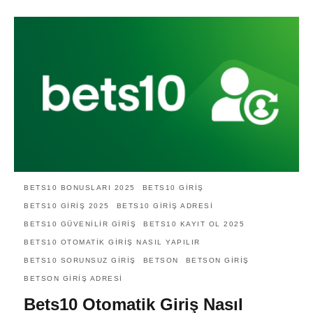
BETS10 BONUSLARI 2025
BETS10 GIRIŞ
BETS10 GIRIŞ 2025
BETS10 GIRIŞ ADRESI
BETS10 GÜVENILIR GIRIŞ
BETS10 KAYIT OL 2025
BETS10 OTOMATIK GIRIŞ NASIL YAPILIR
BETS10 SORUNSUZ GIRIŞ
BETSON
BETSON GIRIŞ
BETSON GIRIŞ ADRESI
Bets10 Otomatik Giriş Nasıl