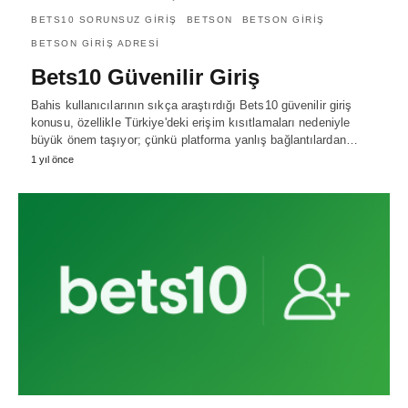
BETS10 SORUNSUZ GIRIŞ
BETSON
BETSON GIRIŞ
BETSON GIRIŞ ADRESI
Bets10 Güvenilir Giriş
Bahis kullanıcılarının sıkça araştırdığı Bets10 güvenilir giriş
konusu, özellikle Türkiye'deki erişim kısıtlamaları nedeniyle
büyük önem taşıyor; çünkü platforma yanlış bağlantılardan…
1 yıl önce