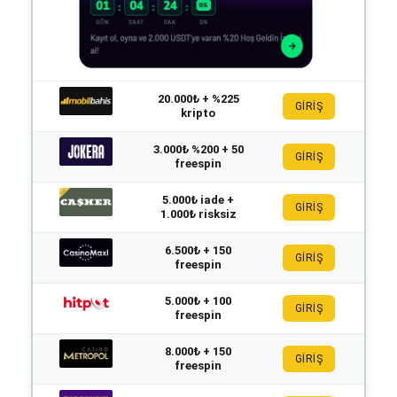
20.000₺ + %225
GİRİŞ
kripto
3.000₺ %200 + 50
GİRİŞ
freespin
5.000₺ iade +
GİRİŞ
1.000₺ risksiz
6.500₺ + 150
GİRİŞ
freespin
5.000₺ + 100
GİRİŞ
freespin
8.000₺ + 150
GİRİŞ
freespin