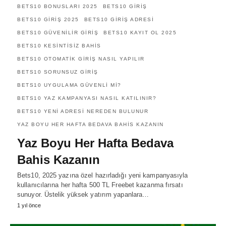
BETS10 BONUSLARI 2025
BETS10 GIRIŞ
BETS10 GIRIŞ 2025
BETS10 GIRIŞ ADRESI
BETS10 GÜVENILIR GIRIŞ
BETS10 KAYIT OL 2025
BETS10 KESINTISIZ BAHIS
BETS10 OTOMATIK GIRIŞ NASIL YAPILIR
BETS10 SORUNSUZ GIRIŞ
BETS10 UYGULAMA GÜVENLI MI?
BETS10 YAZ KAMPANYASI NASIL KATILINIR?
BETS10 YENI ADRESI NEREDEN BULUNUR
YAZ BOYU HER HAFTA BEDAVA BAHIS KAZANIN
Yaz Boyu Her Hafta Bedava
Bahis Kazanın
Bets10, 2025 yazına özel hazırladığı yeni kampanyasıyla
kullanıcılarına her hafta 500 TL Freebet kazanma fırsatı
sunuyor. Üstelik yüksek yatırım yapanlara…
1 yıl önce