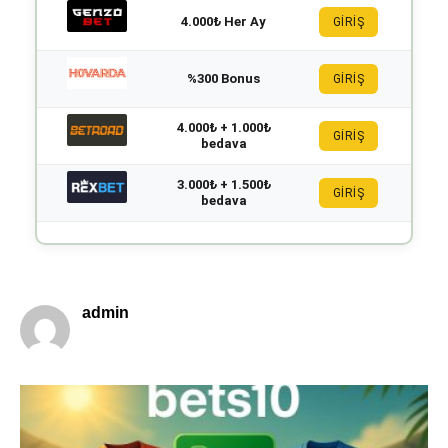
4.000₺ Her Ay
GİRİŞ
%300 Bonus
GİRİŞ
4.000₺ + 1.000₺
GİRİŞ
bedava
3.000₺ + 1.500₺
GİRİŞ
bedava
admin